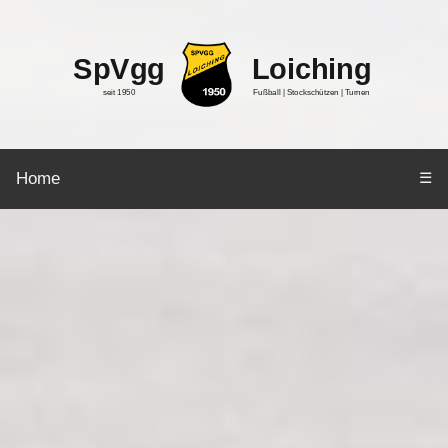
SpVgg
Loiching
seit 1950
Fußball | Stockschützen | Turnen
Home
☰