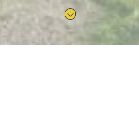
Schlagwort:
Staudinger
GmbH
Fußball- gegen Sicherheitsschuhe
getauscht
Jugendliche der SG Loiching/Wendelskirchen
besichtigen Werke der Staudinger
GmbH Automatisierungstechnik Seit Gründung