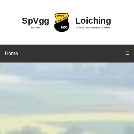
SpVgg
Loiching
seit 1950
Fußball | Stockschützen | Turnen
Home
☰