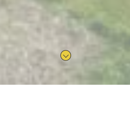
„Loiching zu Gast beim
Tabellenletzten – und plötzlich
schießt Fortuna aus 50 Metern“