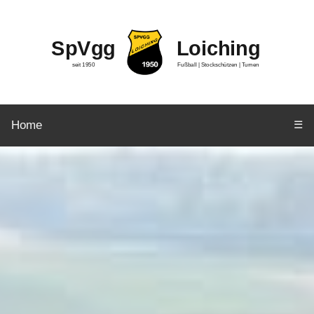
SpVgg
Loiching
seit 1950
Fußball | Stockschützen | Turnen
Home
☰