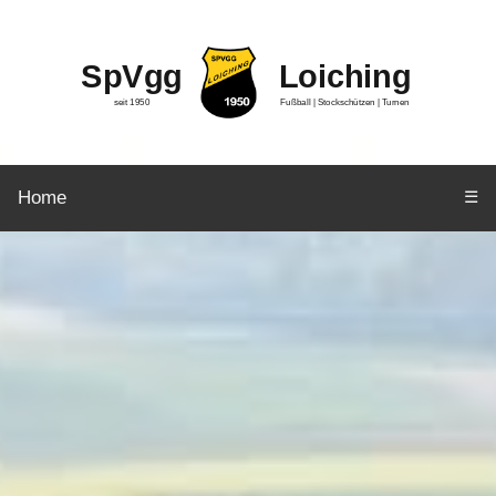
SpVgg
Loiching
seit 1950
Fußball | Stockschützen | Turnen
Home
☰