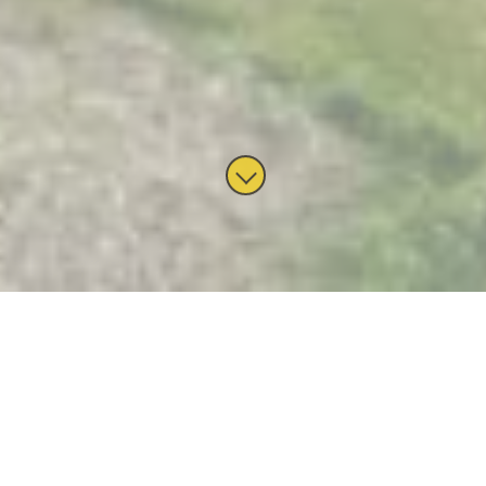
E1 der SG Loiching/Teisbach gewinnt Golden
League
Loiching/Teisbach. (mse) Nach einem knappen
1:0-Heimerfolg gegen Konkurrent Mengkofen war