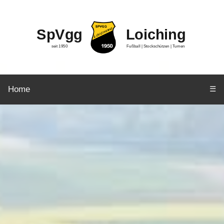
SpVgg
Loiching
seit 1950
Fußball | Stockschützen | Turnen
Home
☰