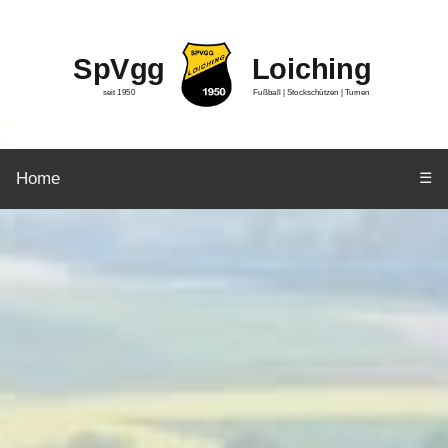
SpVgg
Loiching
seit 1950
Fußball | Stockschützen | Turnen
Home
☰